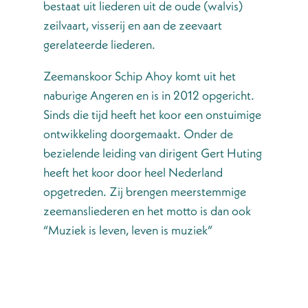
bestaat uit liederen uit de oude (walvis)
zeilvaart, visserij en aan de zeevaart
gerelateerde liederen.
Zeemanskoor Schip Ahoy komt uit het
naburige Angeren en is in 2012 opgericht.
Sinds die tijd heeft het koor een onstuimige
ontwikkeling doorgemaakt. Onder de
bezielende leiding van dirigent Gert Huting
heeft het koor door heel Nederland
opgetreden. Zij brengen meerstemmige
zeemansliederen en het motto is dan ook
“Muziek is leven, leven is muziek”
De shantyzangers Ede uit de gelijknamige
Veluwse Gemeente, die in december 2012
zijn opgericht bestaan uit ca. 35 zangers en