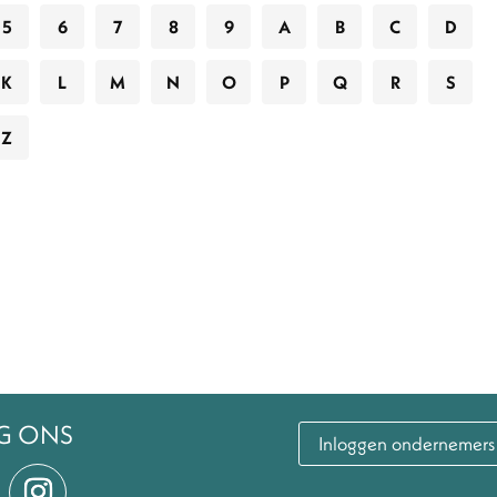
5
6
7
8
9
A
B
C
D
K
L
M
N
O
P
Q
R
S
Z
G ONS
Inloggen ondernemers