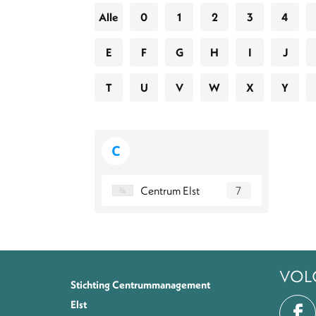
Alle
0
1
2
3
4
E
F
G
H
I
J
T
U
V
W
X
Y
C
Centrum Elst
7
VOL
Stichting Centrummanagement
Elst