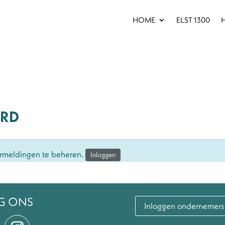
HOME
ELST 1300
H
ARD
vermeldingen te beheren.
Inloggen
G ONS
Inloggen ondernemers