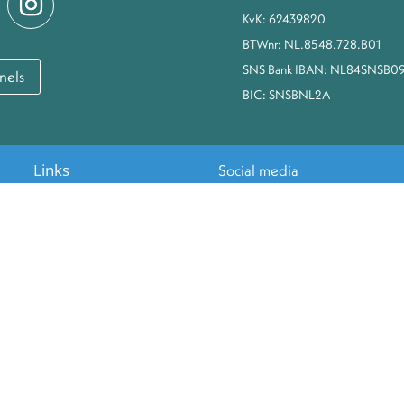
KvK: 62439820
BTWnr: NL.8548.728.B01
SNS Bank IBAN: NL84SNSB0
nels
BIC: SNSBNL2A
Links
Social media