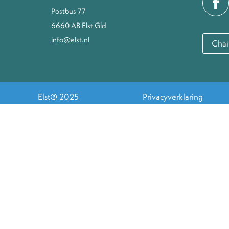
Postbus 77
6660 AB Elst Gld
info@elst.nl
Chai
Elst® 2025
Privacyverklaring