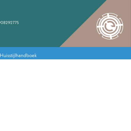
908292775
Huisstijlhandboek